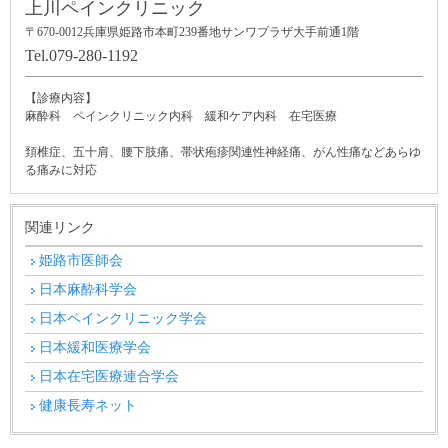
上川ペインクリニック
〒670-0012
兵庫県姫路市本町239番地サンワプラザ大手前通1階
Tel.079-280-1192
【診療内容】
麻酔科 ペインクリニック内科 緩和ケア内科 在宅医療
頚椎症、五十肩、腰下肢痛、帯状疱疹関連性神経痛、がん性痛などあらゆ
る痛みに対応
関連リンク
姫路市医師会
日本麻酔科学会
日本ペインクリニック学会
日本緩和医療学会
日本在宅医療連合学会
健康長寿ネット