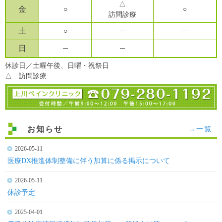
△
金
○
○
訪問診療
土
○
─
─
日
─
─
休診日／土曜午後、日曜・祝祭日
△…訪問診療
お知らせ
→一覧
2026-05-11
医療DX推進体制整備に伴う加算に係る掲示について
2026-05-11
休診予定
2025-04-01