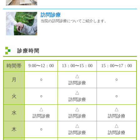
訪問診療
当院の訪問診療についてご紹介します。
診療時間
時間帯
9:00〜12：00
13：00〜15：00
15：00〜17：00
△
月
○
○
訪問診療
△
火
○
○
訪問診療
△
△
△
水
訪問診療
訪問診療
訪問診療
△
△
木
○
訪問診療
訪問診療